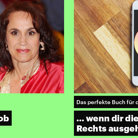
Das perfekte Buch für
ob
… wenn dir d
Rechts ausge