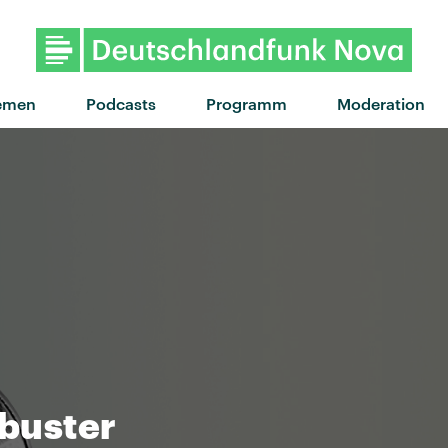
"You don't know" von
emen
Podcasts
Programm
Moderation
ibuster