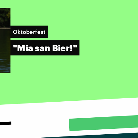
Oktoberfest
"Mia san Bier!"