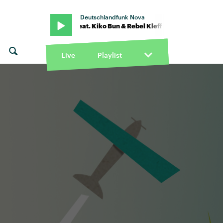
Deutschlandfunk Nova
 Loyle Carner feat. Kiko Bun & Rebel Kleff · "You don't know" von Loy
Live
Playlist