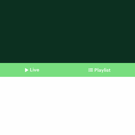
Live
Playlist
Shownotes
Podcast vom 21.12.2020