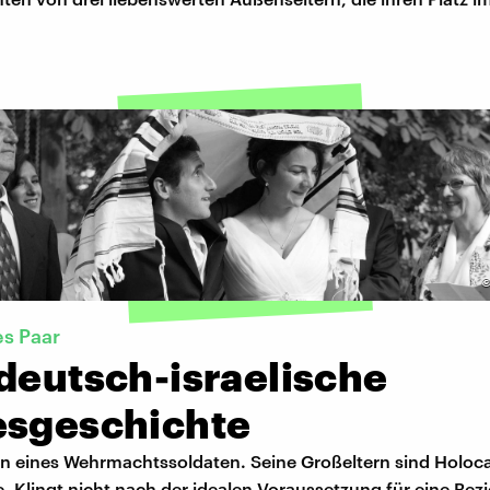
es Paar
deutsch-israelische
esgeschichte
lin eines Wehrmachtssoldaten. Seine Großeltern sind Holoc
 Klingt nicht nach der idealen Voraussetzung für eine Bez