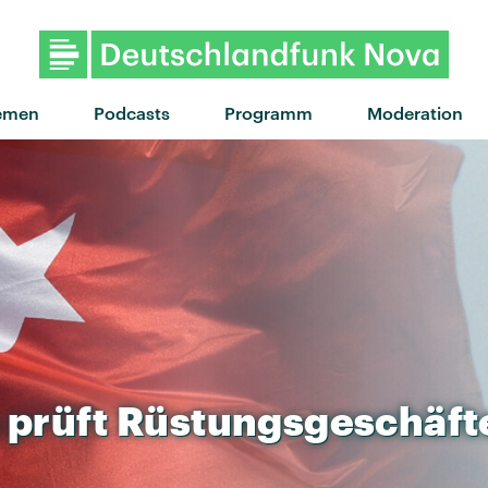
"hate that i made you love
emen
Podcasts
Programm
Moderation
prüft
Rüstungsgeschäft