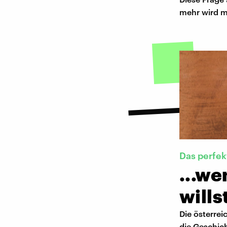
mehr wird mö
Das perfek
...w
wills
Die österre
die Geschich