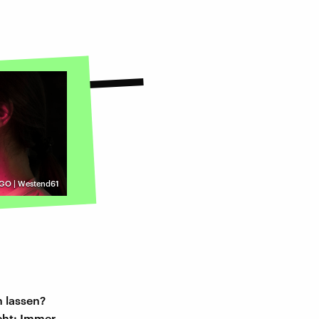
GO | Westend61
n lassen?
teht: Immer