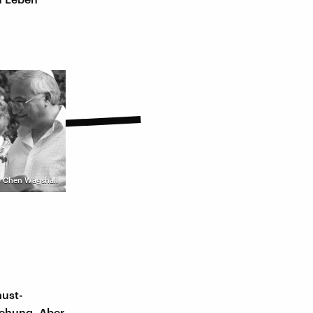
©
Chen Wagshall
aust-
iehung. Aber