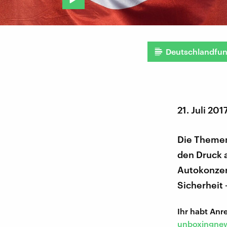
Deutschlandfu
21. Juli 201
Die Themen
den Druck 
Autokonzer
Sicherheit 
Ihr habt An
unboxingnew