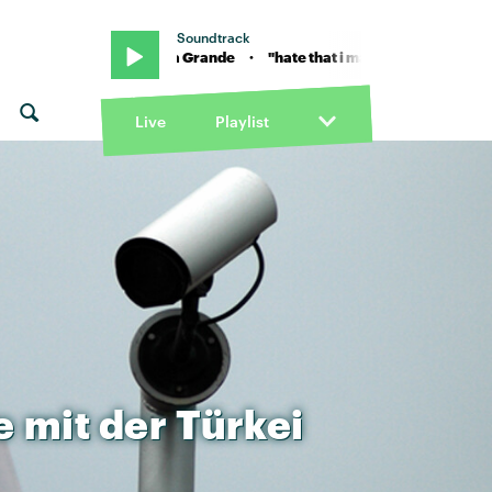
Soundtrack
 me" von Ariana Grande · "hate that i made you love me" von Ariana 
Live
Playlist
e
mit
der
Türkei