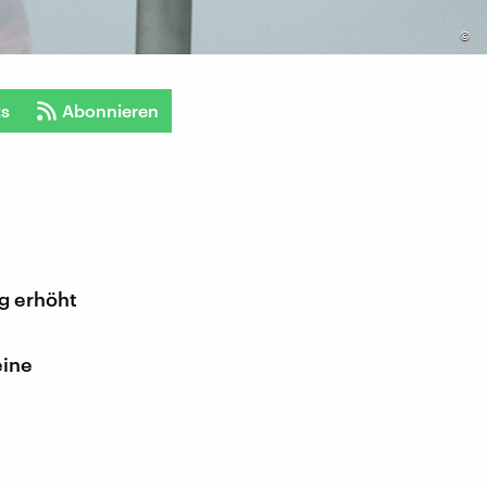
©
ts
Abonnieren
g erhöht
eine