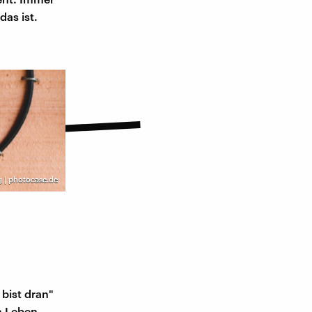
das ist.
 | photocase.de
bist dran"
m Leben