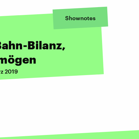
Shownotes
Bahn-Bilanz,
rmögen
rz 2019