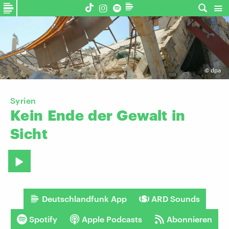
©
dpa
Syrien
Kein
Ende
der
Gewalt
in
Sicht
Deutschlandfunk App
ARD Sounds
Spotify
Apple Podcasts
Abonnieren