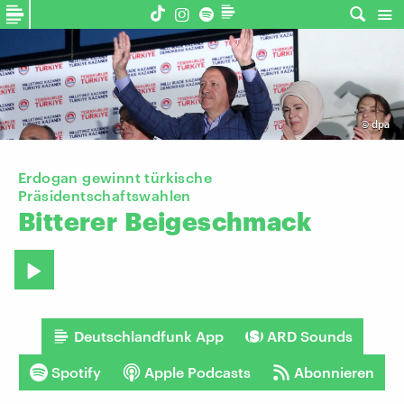
©
dpa
Erdogan gewinnt türkische
Präsidentschaftswahlen
Bitterer
Beigeschmack
Deutschlandfunk App
ARD Sounds
Spotify
Apple Podcasts
Abonnieren