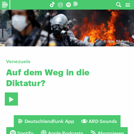
©
dpa - Bildfunk
Venezuela
Auf
dem
Weg
in
die
Diktatur?
Deutschlandfunk App
ARD Sounds
Spotify
Apple Podcasts
Abonnieren