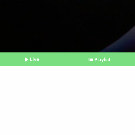
Live
Playlist
©
picture alliance / ZUMAPRESS.com | Jaque Silva
Shownotes
Datenkrake
Was das US-Unternehmen