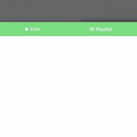
Live
Playlist
©
Imago | APAimages
Shownotes
USA und Emirate
Riesiges KI-Rechenzentrum
in Abu Dhabi geplant
Beitrag aus unserem Archiv vom 19. Mai 2025