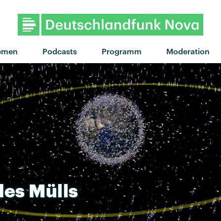
"Sleeping With A Frien
emen
Podcasts
Programm
Moderation
des
Mülls