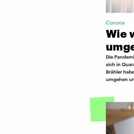
Corona
Wie w
umg
Die Pandemi
sich in Quar
Brähler hab
umgehen und