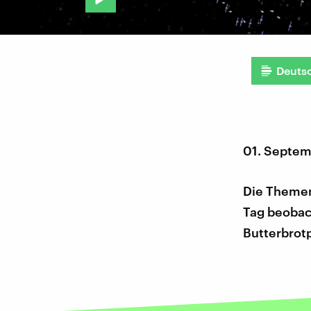
Deuts
01. Septe
Die Themen
Tag beobach
Butterbrot