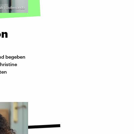
sh | @cfernando
on
und begeben
hristine
ten