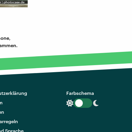
e | photocase.de
mone,
usammen.
tzerklärung
Farbschema
m
en
rregeln
nd Sprache