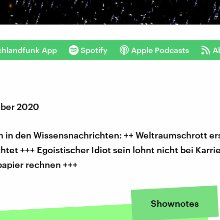
chlandfunk App
Spotify
Apple Podcasts
A
mber 2020
 in den Wissensnachrichten: ++ Weltraumschrott e
tet +++ Egoistischer Idiot sein lohnt nicht bei Karri
papier rechnen +++
Shownotes