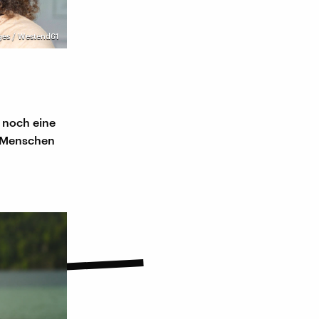
ges / Westend61
 noch eine
n Menschen