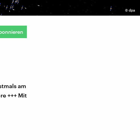
©
dpa
bonnieren
rstmals am
ere +++ Mit