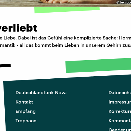
©
benicc
verliebt
ie Liebe. Dabei ist das Gefühl eine komplizierte Sache: Hor
omantik - all das kommt beim Lieben in unserem Gehirn z
Deutschlandfunk Nova
Datenschu
Kontakt
Impressu
Empfang
Korrektur
Trophäen
Kommenta
Gender u