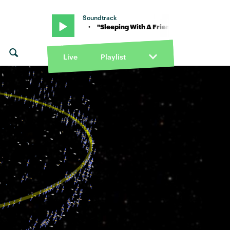
Soundtrack
d" von Neon Trees · "Sleeping With A Friend" von Neon Trees · "Sle
Live
Playlist