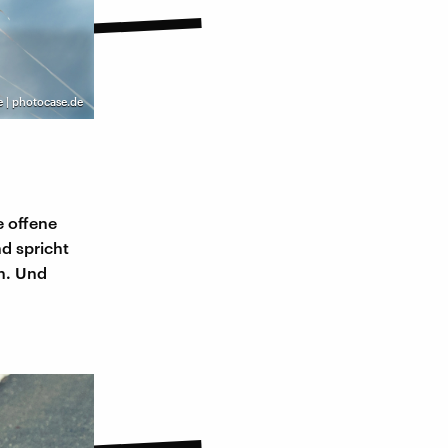
e | photocase.de
e offene
nd spricht
in. Und