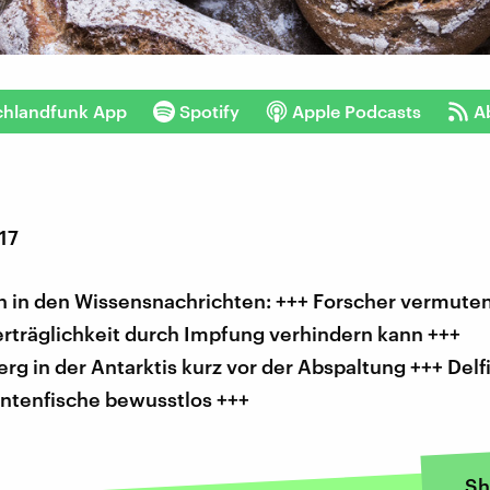
chlandfunk App
Spotify
Apple Podcasts
A
017
 in den Wissensnachrichten: +++ Forscher vermute
rträglichkeit durch Impfung verhindern kann +++
rg in der Antarktis kurz vor der Abspaltung +++ Delf
intenfische bewusstlos +++
Sh