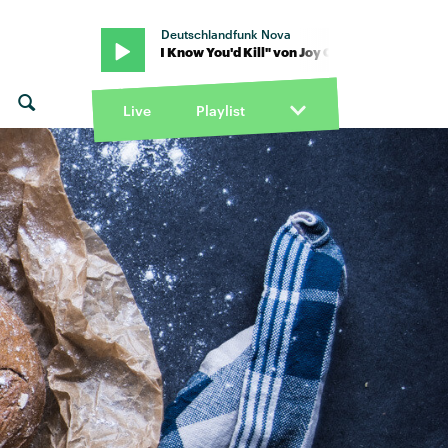
Deutschlandfunk Nova
oy Crookes · "I Know You'd Kill" von Joy Crookes · "I Know You'd Kil
Live
Playlist