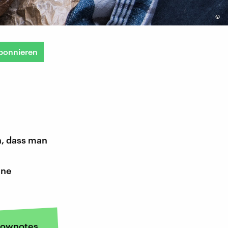
©
bonnieren
n, dass man
ine
ownotes