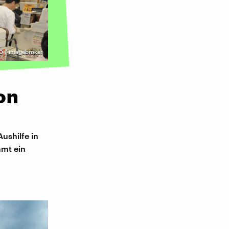
 / imagebroker
on
ushilfe in
mt ein