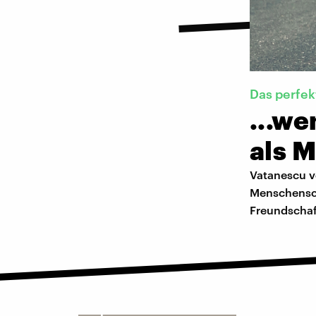
Das perfek
...we
als 
Vatanescu ve
Menschensch
Freundschaf