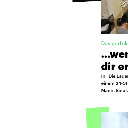
Das perfe
…wen
dir e
In "Die Lade
einem 24-S
Mann. Eine b