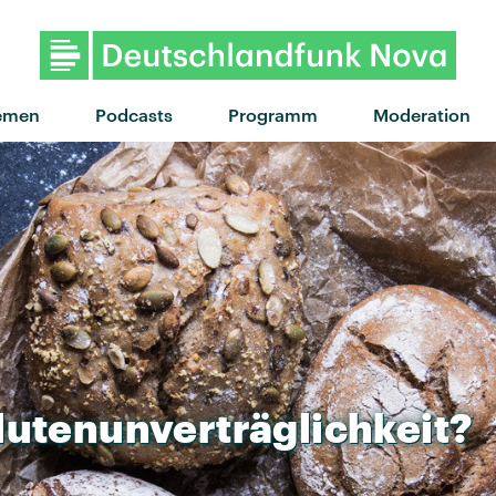
"I Know You'd Kill" von J
emen
Podcasts
Programm
Moderation
lutenunverträglichkeit?