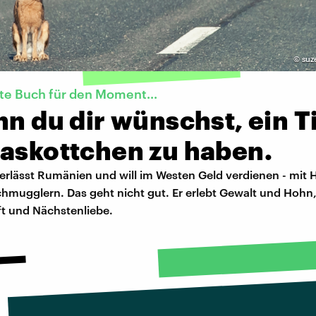
©
suz
te Buch für den Moment...
nn du dir wünschst, ein T
Maskottchen zu haben.
rlässt Rumänien und will im Westen Geld verdienen - mit H
mugglern. Das geht nicht gut. Er erlebt Gewalt und Hohn
t und Nächstenliebe.