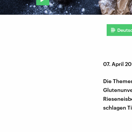
Deuts
07. April 2
Die Themen
Glutenunve
Rieseneisbe
schlagen T