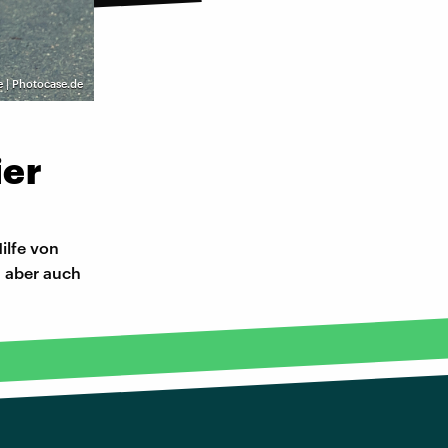
e | Photocase.de
ier
ilfe von
, aber auch