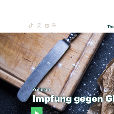
Th
Zöliakie
Impfung
gegen
G