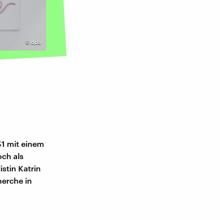
©
dpa
51 mit einem
och als
istin Katrin
herche in