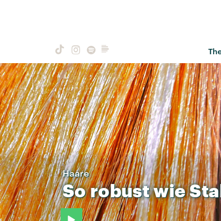
Th
Haare
So
robust
wie
Sta