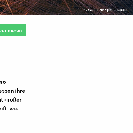
©
Eva Tenzer / photocase.de
bonnieren
 so
essen ihre
ht größer
eißt wie