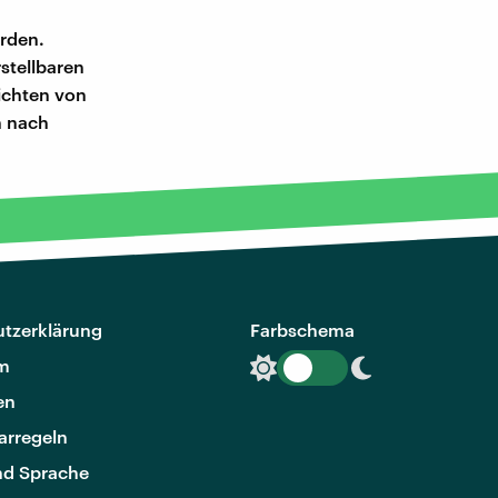
erden.
rstellbaren
ichten von
n nach
tzerklärung
Farbschema
m
en
rregeln
nd Sprache