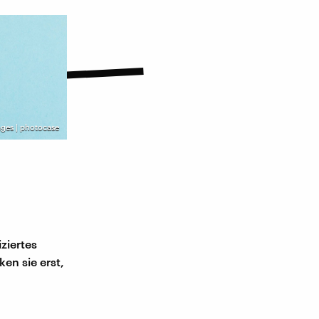
ges | photocase
iziertes
en sie erst,