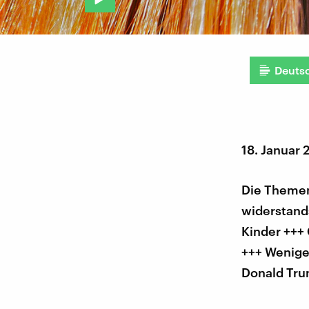
Deuts
18. Januar 
Die Themen
widerstands
Kinder +++ 
+++ Weniger
Donald Tru