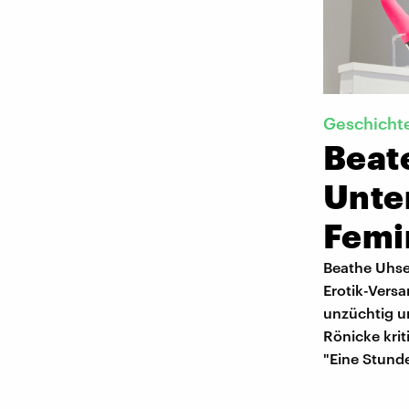
Geschicht
Beat
Unte
Femi
Beathe Uhse 
Erotik-Versa
unzüchtig un
Rönicke krit
"Eine Stunde