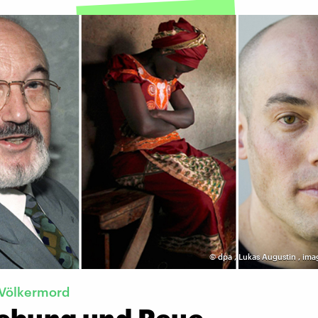
©
dpa
,
Lukas Augustin
,
ima
Völkermord
ebung und Reue