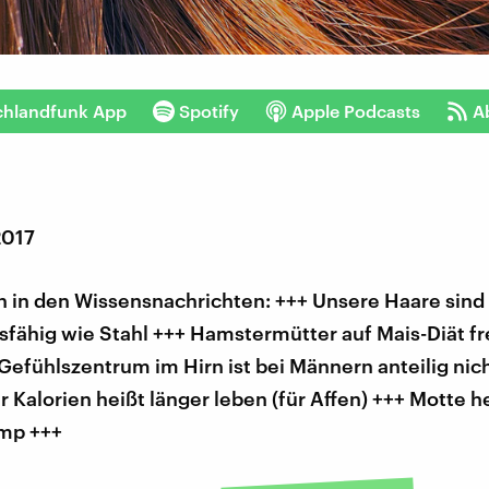
chlandfunk App
Spotify
Apple Podcasts
A
2017
 in den Wissensnachrichten: +++ Unsere Haare sind
fähig wie Stahl +++ Hamstermütter auf Mais-Diät fr
Gefühlszentrum im Hirn ist bei Männern anteilig nic
 Kalorien heißt länger leben (für Affen) +++ Motte h
mp +++