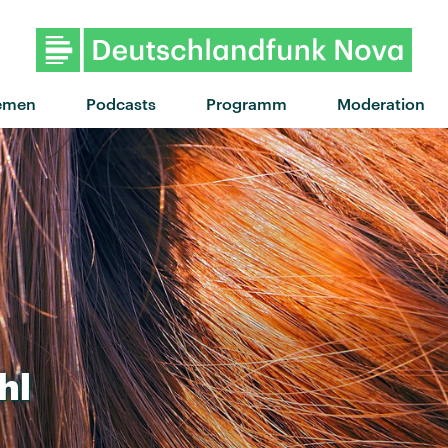
emen
Podcasts
Programm
Moderation
hl