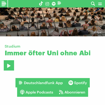
©
dpa
Studium
Immer
öfter
Uni
ohne
Abi
Deutschlandfunk App
Spotify
Apple Podcasts
Abonnieren