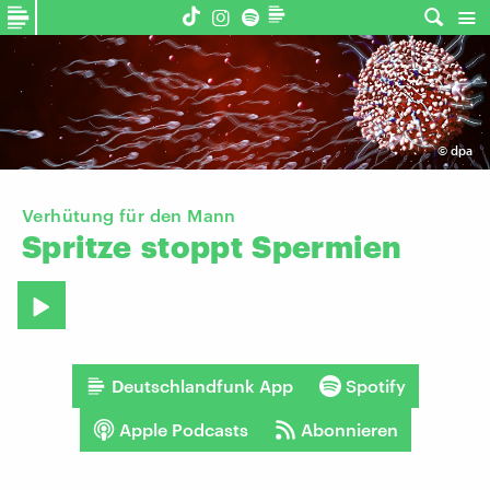
©
dpa
Verhütung für den Mann
Spritze
stoppt
Spermien
Deutschlandfunk App
Spotify
Apple Podcasts
Abonnieren