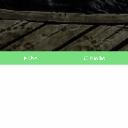
Live
Playlist
©
unsplash I Tommaso fornoni
Shownotes
World Happiness Report
Menschen in Finnland sind