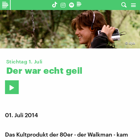
©
dpa
Stichtag 1. Juli
Der
war
echt
geil
01. Juli 2014
Das Kultprodukt der 80er - der Walkman - kam