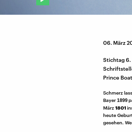
06. März 2
Stichtag 6.
Schriftstel
Prince Boa
Schmerz lass
Bayer
p
1899
März
1801
in
heute Geburt
gesehen. We