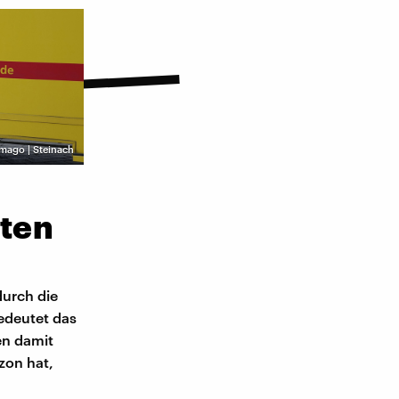
Imago | Steinach
sten
durch die
bedeutet das
en damit
zon hat,