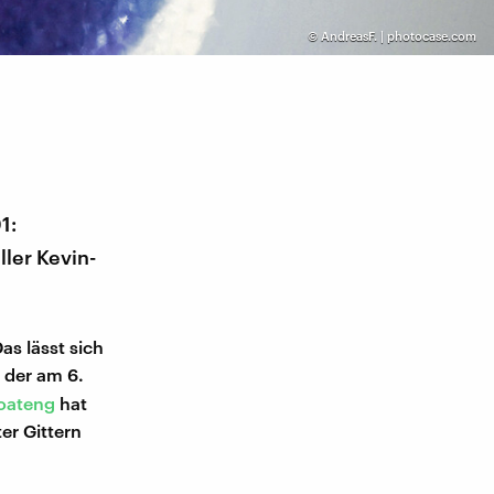
©
AndreasF. | photocase.com
1:
ller Kevin-
as lässt sich
, der am 6.
Boateng
hat
er Gittern