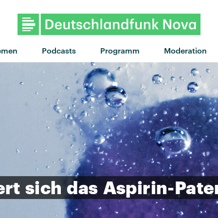
"Kids" von Luna Morgenst
emen
Podcasts
Programm
Moderation
ert
sich
das
Aspirin-Pate