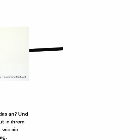
k | photocase.de
h das an? Und
ut in ihrem
 wie sie
eg.