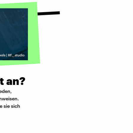
els | RF._.studio
t an?
eden,
inweisen.
 sie sich