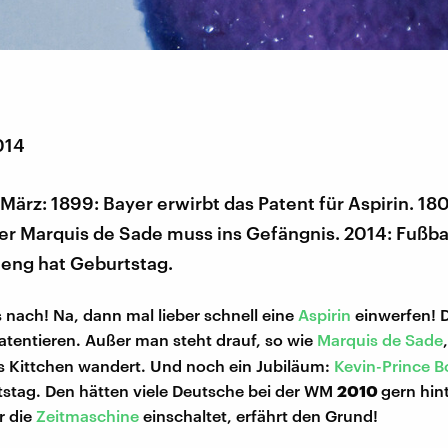
014
 März: 1899: Bayer erwirbt das Patent für Aspirin. 180
ler Marquis de Sade muss ins Gefängnis. 2014: Fußba
teng hat Geburtstag.
 nach! Na, dann mal lieber schnell eine
Aspirin
einwerfen! D
atentieren. Außer man steht drauf, so wie
Marquis de Sade
s Kittchen wandert. Und noch ein Jubiläum:
Kevin-Prince 
stag. Den hätten viele Deutsche bei der WM
2010
gern hint
r die
Zeitmaschine
einschaltet, erfährt den Grund!