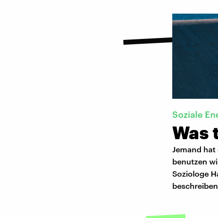
Soziale En
Was t
Jemand hat 
benutzen wir
Soziologe Ha
beschreiben 