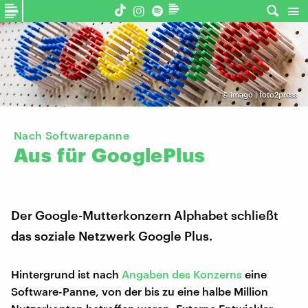
©
imago | foto2press
Nach Softwarepanne
Aus
für
GooglePlus
Der Google-Mutterkonzern Alphabet schließt
das soziale Netzwerk Google Plus.
Hintergrund ist nach
Angaben des Konzerns
eine
Software-Panne, von der bis zu eine halbe Million