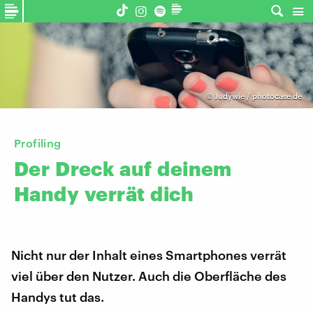
©
Judywie / photocase.de
Profiling
Der
Dreck
auf
deinem
Handy
verrät
dich
Nicht nur der Inhalt eines Smartphones verrät
viel über den Nutzer. Auch die Oberfläche des
Handys tut das.