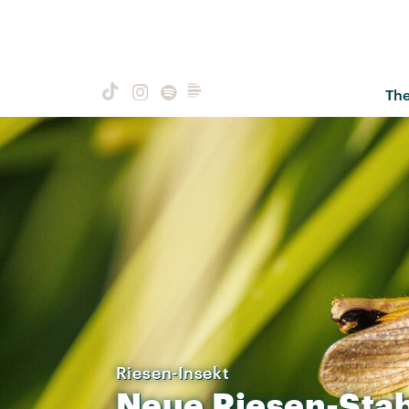
Th
Riesen-Insekt
Neue
Riesen-Sta