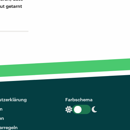
ut getarnt
tzerklärung
Farbschema
m
en
rregeln