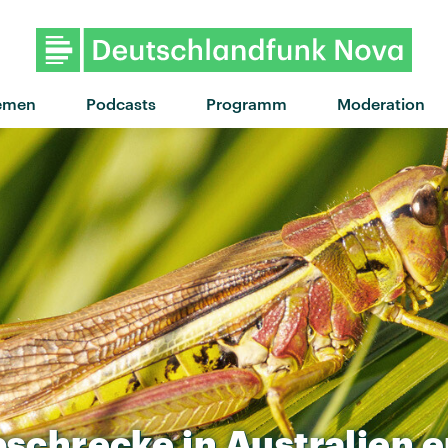
"Don't Wait
emen
Podcasts
Programm
Moderation
bschrecke
in
Australien
e