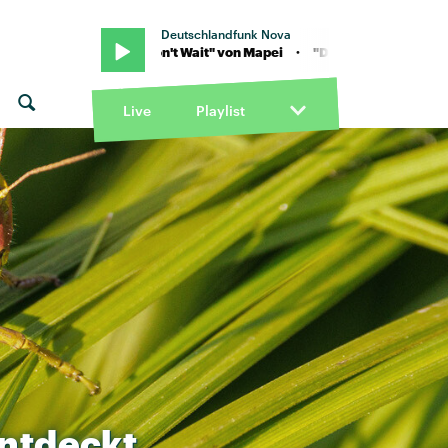
Deutschlandfunk Nova
" von Mapei · "Don't Wait" von Mapei · "Don't Wait" von Mapei
Live
Playlist
ntdeckt