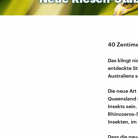
40 Zentimet
Das klingt ni
entdeckte S
Australiens s
Die neue Art
Queensland 
Insekts sein
Rhinozeros-S
Insekten, im
Dass die neu