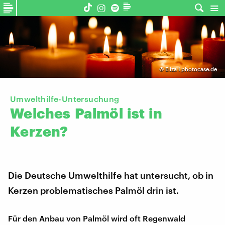
©
Eliza I photocase.de
Umwelthilfe-Untersuchung
Welches
Palmöl
ist
in
Kerzen?
Die Deutsche Umwelthilfe hat untersucht, ob in
Kerzen problematisches Palmöl drin ist.
Für den Anbau von Palmöl wird oft Regenwald