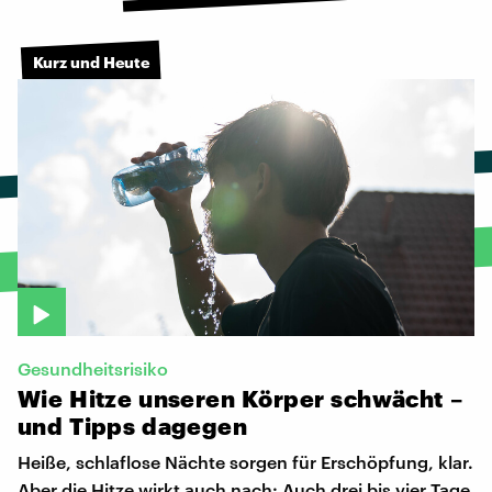
Kurz und Heute
Gesundheitsrisiko
Wie
Hitze
unseren
Körper
schwächt
–
und
Tipps
dagegen
Heiße, schlaflose Nächte sorgen für Erschöpfung, klar.
Aber die Hitze wirkt auch nach: Auch drei bis vier Tage