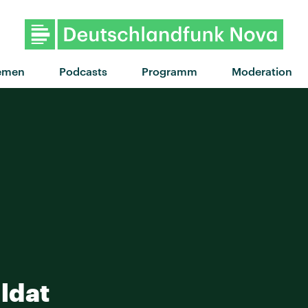
"Lucky Dimes" von The 
emen
Podcasts
Programm
Moderation
ldat