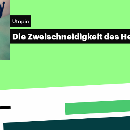
Utopie
Die Zweischneidigkeit des H