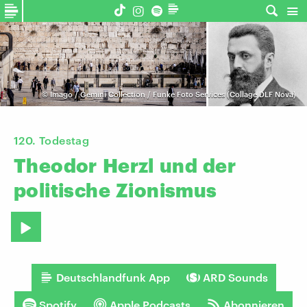
©
Imago / Gemini Collection / Funke Foto Services (Collage DLF Nova)
120. Todestag
Theodor
Herzl
und
der
politische
Zionismus
Deutschlandfunk App
ARD Sounds
Spotify
Apple Podcasts
Abonnieren