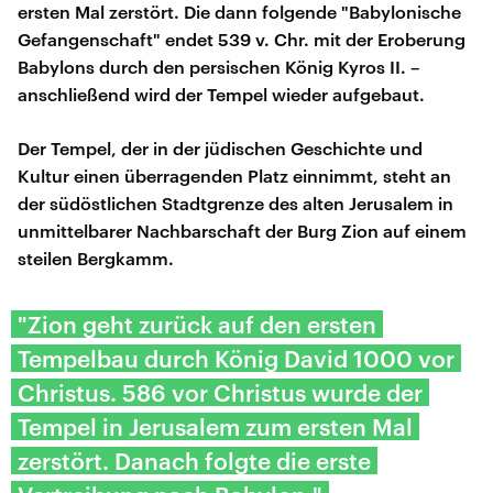
ersten Mal zerstört. Die dann folgende "Babylonische
Gefangenschaft" endet 539 v. Chr. mit der Eroberung
Babylons durch den persischen König Kyros II. –
anschließend wird der Tempel wieder aufgebaut.
Der Tempel, der in der jüdischen Geschichte und
Kultur einen überragenden Platz einnimmt, steht an
der südöstlichen Stadtgrenze des alten Jerusalem in
unmittelbarer Nachbarschaft der Burg Zion auf einem
steilen Bergkamm.
"Zion geht zurück auf den ersten
Tempelbau durch König David 1000 vor
Christus. 586 vor Christus wurde der
Tempel in Jerusalem zum ersten Mal
zerstört. Danach folgte die erste