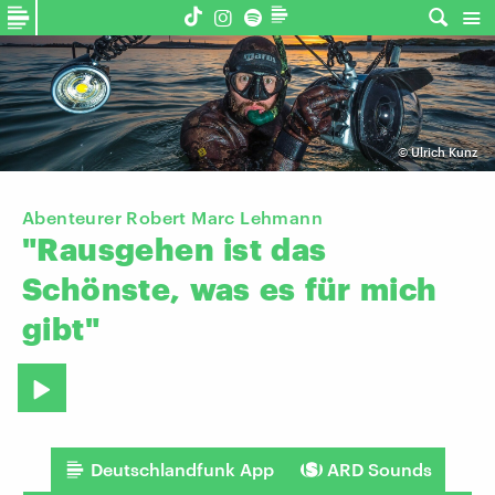
©
Ulrich Kunz
Abenteurer Robert Marc Lehmann
"Rausgehen
ist
das
Schönste,
was
es
für
mich
gibt"
Deutschlandfunk App
ARD Sounds