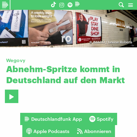
©
IMAGO / Levine-Roberts
Wegovy
Abnehm-Spritze
kommt
in
Deutschland
auf
den
Markt
Deutschlandfunk App
Spotify
Apple Podcasts
Abonnieren