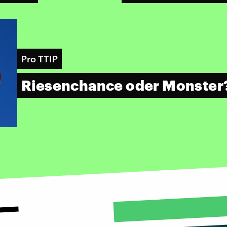
Pro TTIP
Riesenchance oder Monster