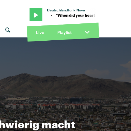
Deutschlandfunk Nova
 von Rooney · "When did your heart go missing?" von Rooney · "When
Live
Playlist
hwierig macht