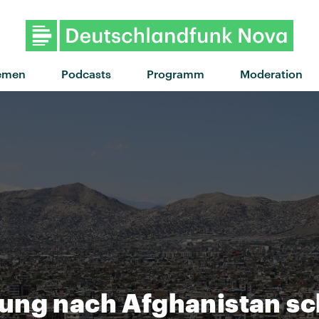
"When did your heart go missing?"
emen
Podcasts
Programm
Moderation
ung nach Afghanistan sc