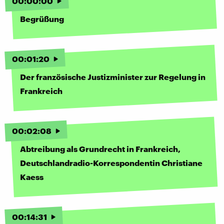
00
:
00
:
00
Begrüßung
00
:
01
:
20
Der französische Justizminister zur Regelung in
Frankreich
00
:
02
:
08
Abtreibung als Grundrecht in Frankreich,
Deutschlandradio-Korrespondentin Christiane
Kaess
00
:
14
:
31