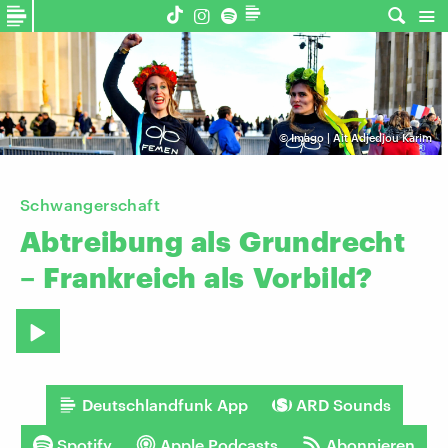
©
Imago | Ait Adjedjou Karim
Schwangerschaft
Abtreibung
als
Grundrecht
–
Frankreich
als
Vorbild?
Deutschlandfunk App
ARD Sounds
Spotify
Apple Podcasts
Abonnieren