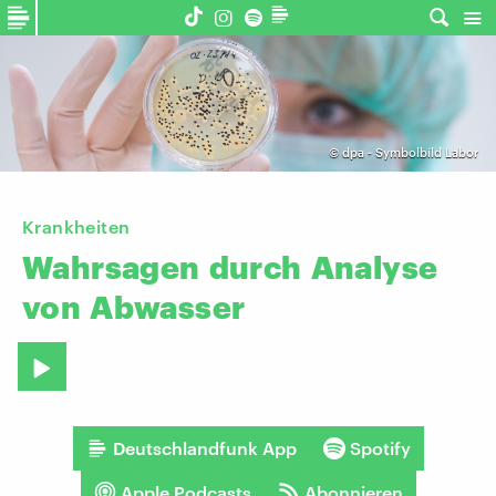
©
dpa - Symbolbild Labor
Krankheiten
Wahrsagen
durch
Analyse
von
Abwasser
Deutschlandfunk App
Spotify
Apple Podcasts
Abonnieren