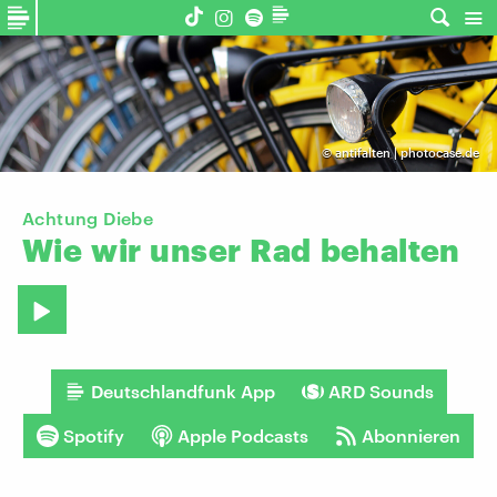
©
antifalten | photocase.de
Achtung Diebe
Wie
wir
unser
Rad
behalten
Deutschlandfunk App
ARD Sounds
Spotify
Apple Podcasts
Abonnieren