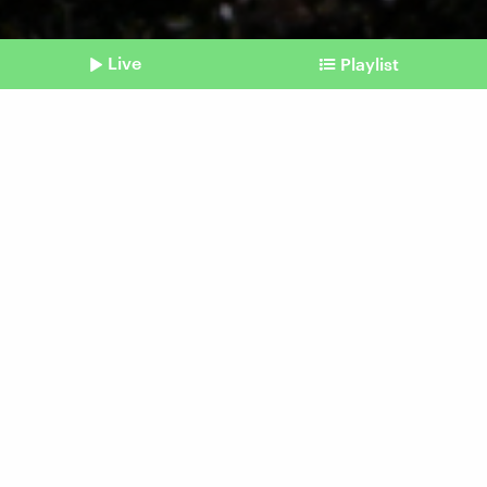
Live
Playlist
©
Shownotes
Agrarsubventionen
Bauern bleiben unzufrieden
Beitrag aus unserem Archiv vom 05. Januar
2024