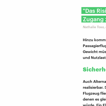
"Das Ris
Zugang z
Nathalie Toso,
Hinzu kommt 
Passagierflu
Gewicht müss
und Nutzlast
Sicherh
Auch Alterna
realisierbar.
Flugzeug fli
denen es glei
würde. Ein Fl