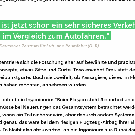
"
 ist jetzt schon ein sehr sicheres Verke
 im Vergleich zum Autofahren."
 Deutsches Zentrum für Luft- und Raumfahrt (DLR)
entriere sich die Forschung eher auf bewährte und praxist
onzepte, etwas Sitze und Gurte. Toso erwähnt Drei- statt de
ipunktgurte. Doch sie zweifelt, ob Passagiere, die es im F
m haben möchten, annehmen würden.
etont die Ingenieurin: "Beim Fliegen steht Sicherheit an er
 müsse bei Neuerungen das Gesamtsystem betrachtet werd
s, wenn ein Teil sicherer wird, aber dadurch andere System
 genau das wäre bei dem riesigen Flugzeug-Airbag ihrer E
l. Es bleibt also abzuwarten, ob die Ingenieure aus Dubai da