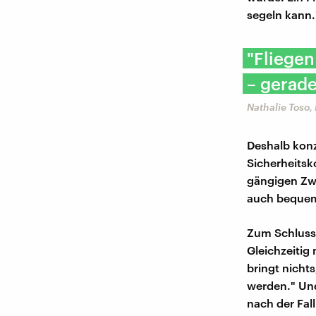
segeln kann.
"Fliegen
– gerade
Nathalie Toso,
Deshalb konz
Sicherheitsk
gängigen Zwe
auch beque
Zum Schluss b
Gleichzeitig
bringt nicht
werden." Und
nach der Fal