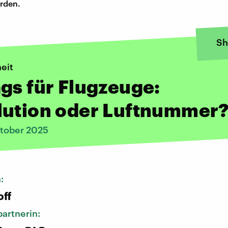
rden.
Sh
eit
gs für Flugzeuge:
lution oder Luftnummer
tober 2025
n:
off
artnerin: