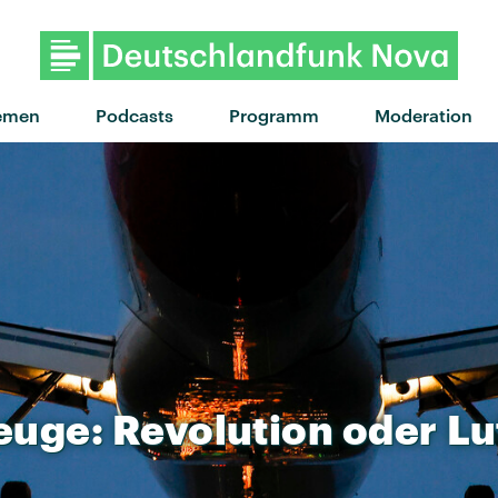
emen
Podcasts
Programm
Moderation
euge:
Revolution
oder
Lu