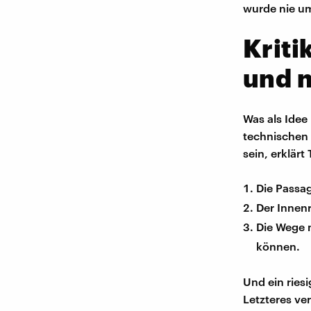
wurde nie u
Kriti
und 
Was als Idee 
technischen 
sein, erklärt
Die Passa
Der Innenr
Die Wege 
können.
Und ein ries
Letzteres ve