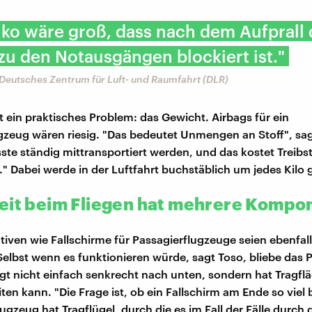
iko wäre groß, dass nach dem Aufprall 
u den Notausgängen blockiert ist."
 Deutsches Zentrum für Luft- und Raumfahrt (DLR)
ein praktisches Problem: das Gewicht. Airbags für ein
gzeug wären riesig. "Das bedeutet Unmengen an Stoff", sag
te ständig mittransportiert werden, und das kostet Treibst
." Dabei werde in der Luftfahrt buchstäblich um jedes Kilo
eit beim Fliegen hat mehrere Kompo
tiven wie Fallschirme für Passagierflugzeuge seien ebenfa
 Selbst wenn es funktionieren würde, sagt Toso, bliebe das 
egt nicht einfach senkrecht nach unten, sondern hat Tragfl
ten kann. "Die Frage ist, ob ein Fallschirm am Ende so viel
ugzeug hat Tragflügel, durch die es im Fall der Fälle durch d