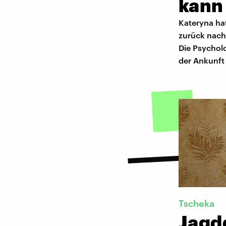
kann
Kateryna hat
zurück nach
Die Psycholo
der Ankunf
Tscheka
Jagd