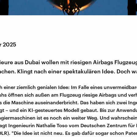
r 2025
ieure aus Dubai wollen mit riesigen Airbags Flugzeu
chen. Klingt nach einer spektakulären Idee. Doch wa
ch einer ziemlich genialen Idee: Im Falle eines unvermeidba
hs öffnen sich außen am Flugzeug riesige Airbags und ver
ss die Maschine auseinanderbricht. Das haben sich zwei Ing
gt – und ein KI-gesteuertes Modell gebaut. Bis zur Anwend
giermaschinen ist es noch ein weiter Weg. Und wahrscheinl
sagt Ingenieurin Nathalie Toso vom Deutschen Zentrum für 
LR). "Die Idee ist nicht neu. Es gab dafür sogar schon Pate