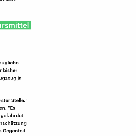
hrsmittel
augliche
r bisher
lugzeug ja
ster Stelle."
en. "Es
e gefährdet
inschätzung
s Gegenteil