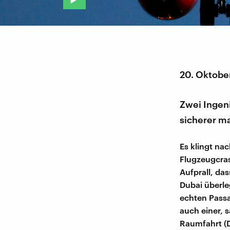
20. Oktobe
Zwei Ingen
sicherer ma
Es klingt na
Flugzeugcras
Aufprall, da
Dubai überle
echten Passa
auch einer, 
Raumfahrt (D