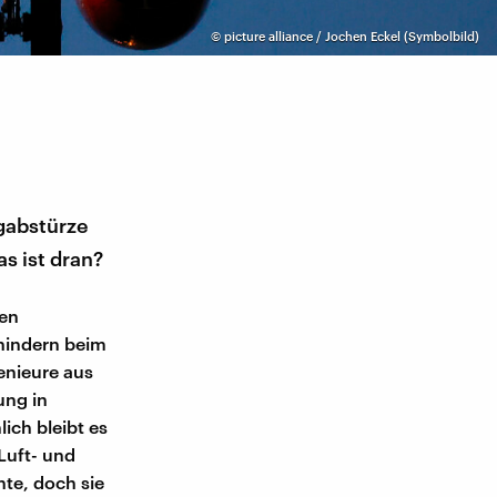
©
picture alliance / Jochen Eckel (Symbolbild)
gabstürze
s ist dran?
ren
hindern beim
enieure aus
ung in
ich bleibt es
Luft- und
nte, doch sie