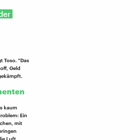
der
t Toso. "Das
off, Geld
 gekämpft.
nenten
lls kaum
Problem: Ein
ächen, mit
 bringen
ie Luft