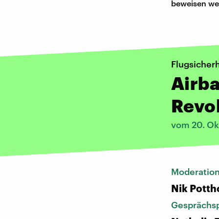
beweisen we
Flugsicherh
Airba
Revo
vom 20. Ok
Moderatio
Nik Potth
Gesprächsp