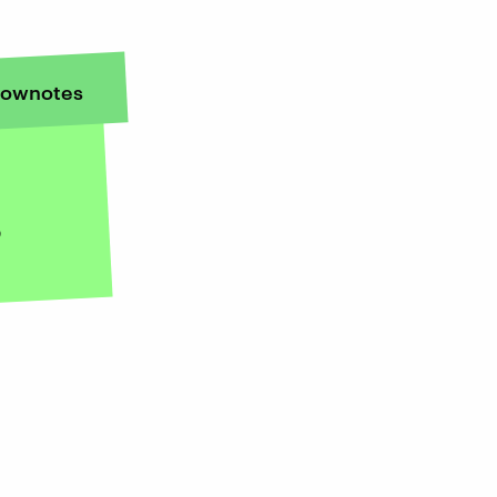
ownotes
?