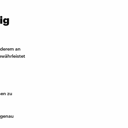
ig
anderem an
währleistet
sen zu
e genau