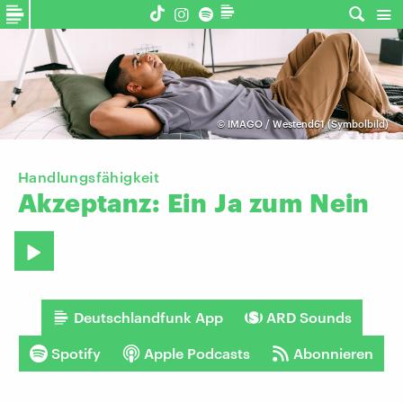
©
IMAGO / Westend61 (Symbolbild)
Handlungsfähigkeit
Akzeptanz:
Ein
Ja
zum
Nein
Deutschlandfunk App
ARD Sounds
Spotify
Apple Podcasts
Abonnieren