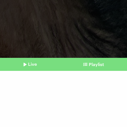
Live
Playlist
©
picture alliance / imageBROKER | Michael Nitzschke
Shownotes
Festessen?