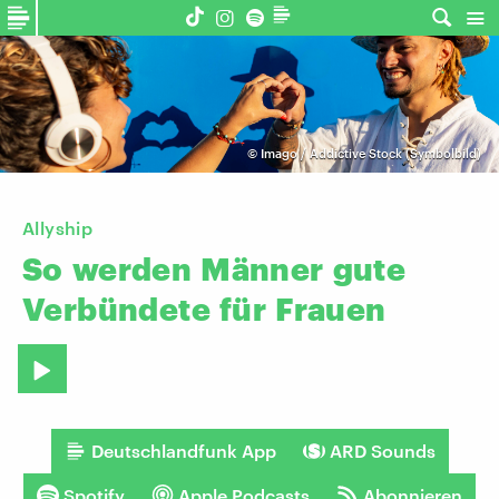
©
Imago / Addictive Stock (Symbolbild)
Allyship
So
werden
Männer
gute
Verbündete
für
Frauen
Deutschlandfunk App
ARD Sounds
Spotify
Apple Podcasts
Abonnieren