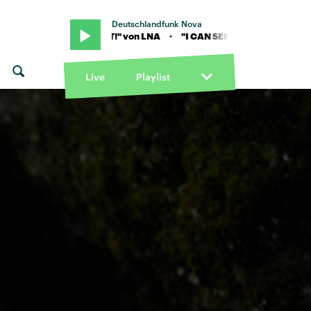
Deutschlandfunk Nova
I CAN SEE IT!" von LNA · "I CAN SEE IT!" von LNA
Live
Playlist