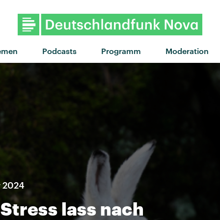
"I CAN SEE IT!" von LNA · "
emen
Podcasts
Programm
Moderation
r 2024
Stress lass nach