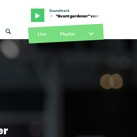
Soundtrack
ey Barnett · "Avant gardener" von Courtney Barnett · "Avant gard
Live
Playlist
er