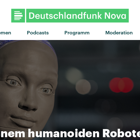
"Avant gardener" von Courtn
emen
Podcasts
Programm
Moderation
einem humanoiden Robot