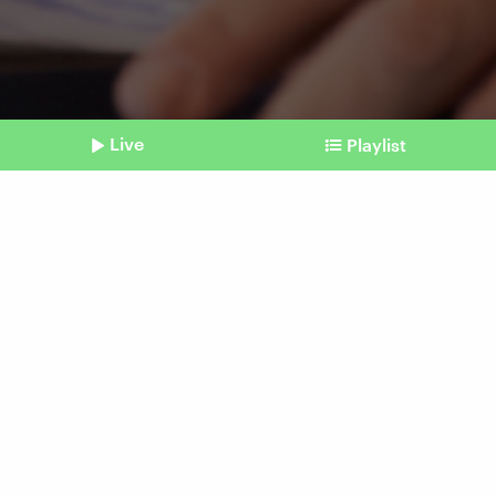
Live
Playlist
©
IMAGO / Political-Moments
Shownotes
Schuldenbremse
Ampelregierung: Streit um
Haushalt wird für alle
schmerzhaft