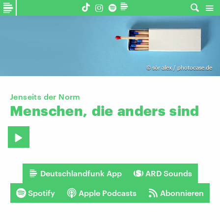
©
sör alex / photocase.de
Jenseits der Norm
Menschen,
die
anders
sind
Deutschlandfunk App
ARD Sounds
Spotify
Apple Podcasts
Abonnieren