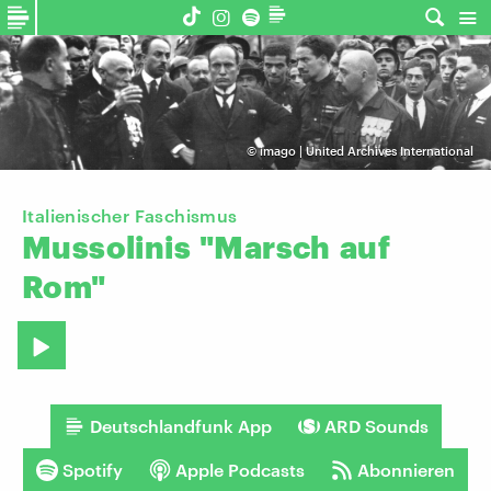
©
imago | United Archives International
Italienischer Faschismus
Mussolinis
"Marsch
auf
Rom"
Deutschlandfunk App
ARD Sounds
Spotify
Apple Podcasts
Abonnieren