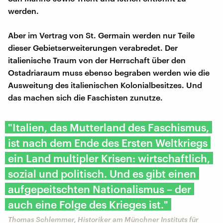
werden.
Aber im Vertrag von St. Germain werden nur Teile
dieser Gebietserweiterungen verabredet. Der
italienische Traum von der Herrschaft über den
Ostadriaraum muss ebenso begraben werden wie die
Ausweitung des italienischen Kolonialbesitzes. Und
das machen sich die Faschisten zunutze.
"Italien, das Mutterland des Faschismus,
ist nach dem Ende des Ersten Weltkriegs
ein Land multipler Krisen: wirtschaftlich,
sozial und politisch. Und es gibt einen
aufgepeitschten Nationalismus – der
auch eine Folge des Krieges ist."
Thomas Schlemmer, Historiker am Münchner Instituts für