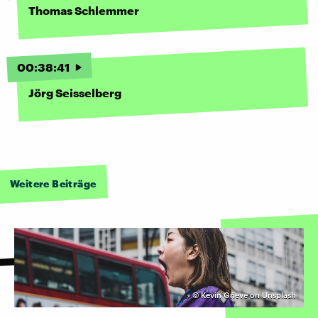
Thomas Schlemmer
00
:
38
:
41
Jörg Seisselberg
Weitere Beiträge
©
Kevin Grieve on Unsplash