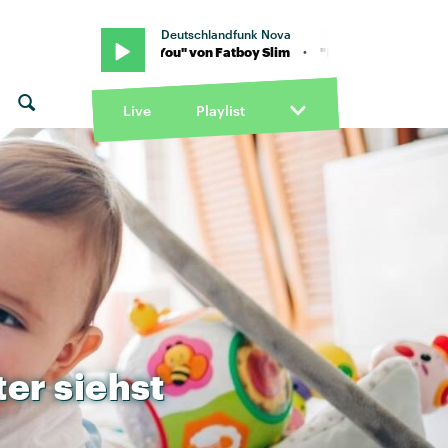
Deutschlandfunk Nova
m · "Praise You" von Fatboy Slim · "Praise You" von Fatboy Slim
Live
Playlist
ter
siehst