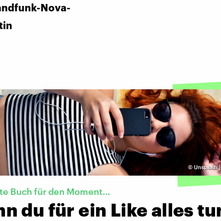
andfunk-Nova-
tin
©
Unsplash 
te Buch für den Moment...
 du für ein Like alles tu