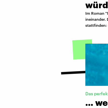
würd
Im Roman "N
ineinander. 
stattfinden: 
Das perfe
… we