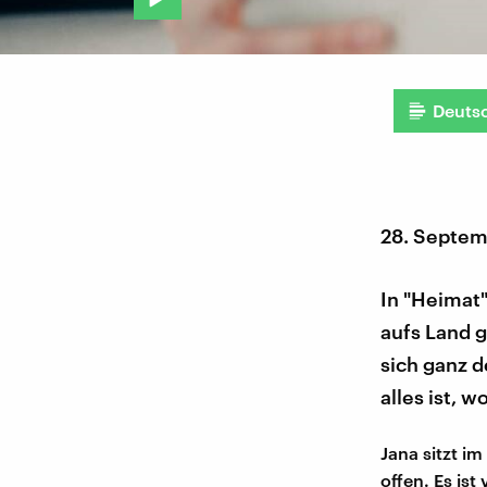
Deuts
28. Septem
In "Heimat
aufs Land g
sich ganz d
alles ist, w
Jana sitzt im
offen. Es ist