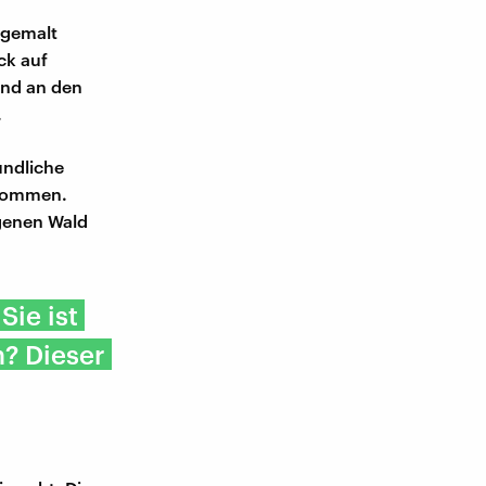
sgemalt
ck auf
 Und an den
.
undliche
enommen.
egenen Wald
Sie ist
m? Dieser