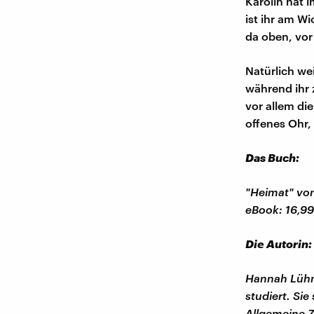
Karolin hat 
ist ihr am W
da oben, vor
Natürlich wei
während ihr 
vor allem die
offenes Ohr,
Das Buch:
"Heimat" vo
eBook: 16,99
Die Autorin:
Hannah Lühma
studiert. Si
Allgemeine Z