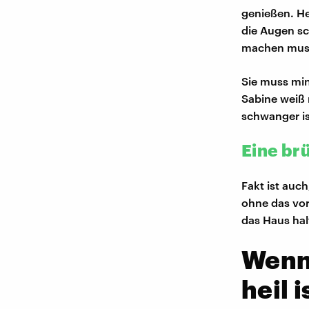
genießen. He
die Augen sch
machen muss.
Sie muss min
Sabine weiß 
schwanger ist
Eine br
Fakt ist auch
ohne das vo
das Haus hal
Wenn 
heil i