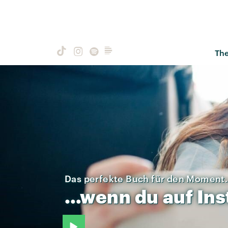
Th
Das perfekte Buch für den Moment.
…wenn
du
auf
In