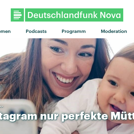
"Praise You" von Fatboy Sli
emen
Podcasts
Programm
Moderation
..
stagram
nur
perfekte
Müt