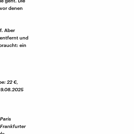
ie geht. Die
 vor denen
f. Aber
 entfernt und
braucht: ein
e: 22 €,
 19.08.2025
Paris
"Frankfurter
de