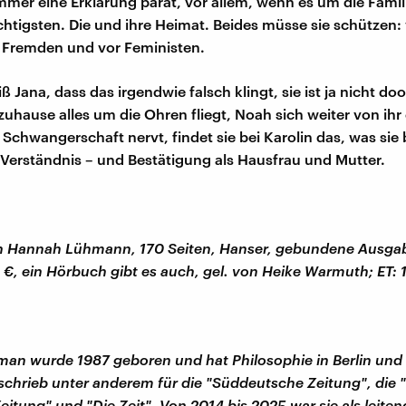
immer eine Erklärung parat, vor allem, wenn es um die Famil
ichtigsten. Die und ihre Heimat. Beides müsse sie schützen:
 Fremden und vor Feministen.
ß Jana, dass das irgendwie falsch klingt, sie ist ja nicht doo
zuhause alles um die Ohren fliegt, Noah sich weiter von ihr
 Schwangerschaft nervt, findet sie bei Karolin das, was sie 
 Verständnis – und Bestätigung als Hausfrau und Mutter.
n Hannah Lühmann, 170 Seiten, Hanser, gebundene Ausgab
 €, ein Hörbuch gibt es auch, gel. von Heike Warmuth; ET:
n wurde 1987 geboren und hat Philosophie in Berlin und 
e schrieb unter anderem für die "Süddeutsche Zeitung", die 
eitung" und "Die Zeit". Von 2014 bis 2025 war sie als leiten