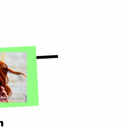
| Bruno Gomiero
n