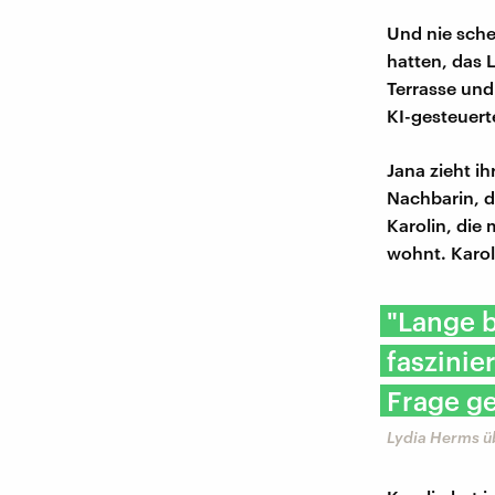
Und nie sche
hatten, das 
Terrasse und
KI-gesteuert
Jana zieht i
Nachbarin, d
Karolin, die
wohnt. Karoli
"Lange b
faszinie
Frage ge
Lydia Herms 