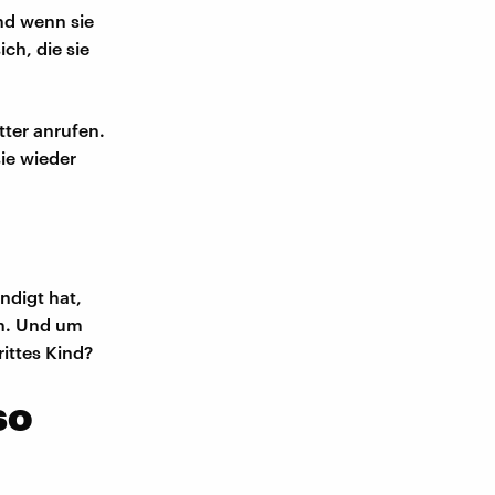
nd wenn sie
ich, die sie
ter anrufen.
ie wieder
ündigt hat,
en. Und um
ittes Kind?
so