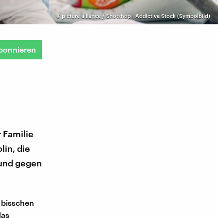
©
picture alliance / Shotshop | Addictive Stock (Symbolbild)
bonnieren
 Familie
lin, die
 und gegen
n bisschen
das