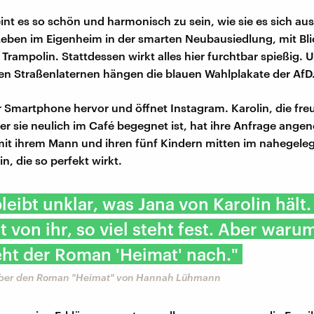
int es so schön und harmonisch zu sein, wie sie es sich au
Leben im Eigenheim in der smarten Neubausiedlung, mit Bli
 Trampolin. Stattdessen wirkt alles hier furchtbar spießig.
en Straßenlaternen hängen die blauen Wahlplakate der AfD
hr Smartphone hervor und öffnet Instagram. Karolin, die fre
er sie neulich im Café begegnet ist, hat ihre Anfrage ang
 mit ihrem Mann und ihren fünf Kindern mitten im nahegel
n, die so perfekt wirkt.
leibt unklar, was Jana von Karolin hält. 
rt von ihr, so viel steht fest. Aber waru
ht der Roman 'Heimat' nach."
über den Roman "Heimat" von Hannah Lühmann