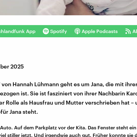
chlandfunk App
Spotify
Apple Podcasts
A
ber 2025
" von Hannah Lühmann geht es um Jana, die mit ihrer
ezogen ist. Sie ist fasziniert von ihrer Nachbarin Karo
er Rolle als Hausfrau und Mutter verschrieben hat –
ofür Jana steht.
 Auto. Auf dem Parkplatz vor der Kita. Das Fenster steht ei
 viel stiller jetzt. Und irgendwie auch gut. Früher konnte sie 