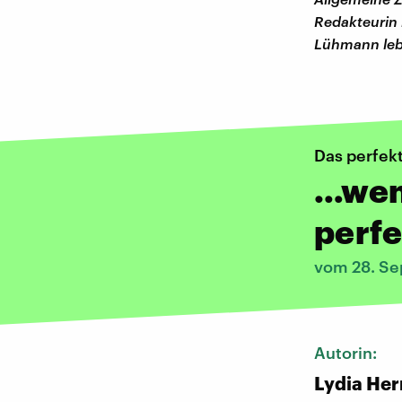
Redakteurin 
Lühmann lebt 
Das perfek
…wen
perfe
vom 28. S
Autorin:
Lydia Her