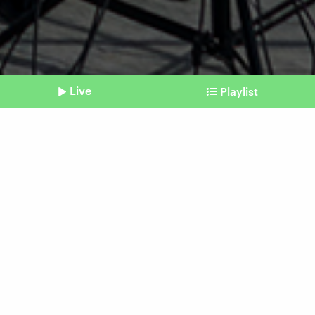
Live
Playlist
©
IMAGO I UPI Photo I BONNIE CASH
Shownotes
Anhörung am Obersten US-Gericht
Vorwahl Colorado:
Vermutlich steht Trump
doch zur Wahl