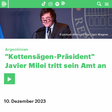
©
picture alliance | dpa | Igor Wagner
Argentinien
"Kettensägen-Präsident"
Javier
Milei
tritt
sein
Amt
an
10. Dezember 2023