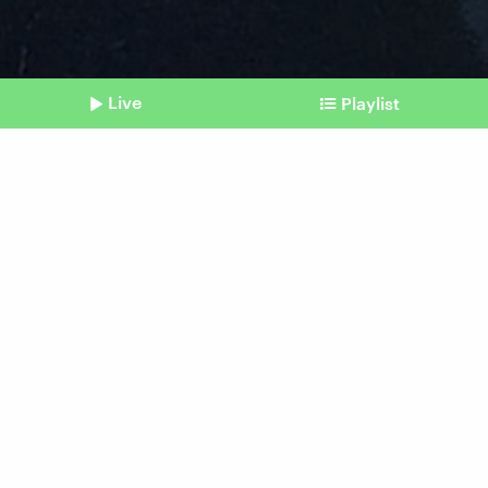
Live
Playlist
©
Imago / Abacapress
Shownotes
Atomwaffen
Frankreich auf dem Weg zur
Schutzmacht
vom 28. Mai 2026