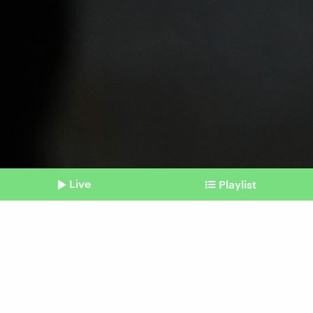
Live
Playlist
©
IMAGO / VCG
Shownotes