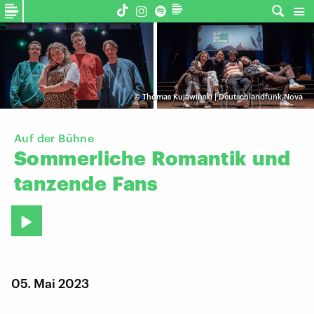
©
Thomas Kujawinski | Deutschlandfunk Nova
Auf der Bühne
Sommerliche
Romantik
und
tanzende
Fans
05. Mai 2023