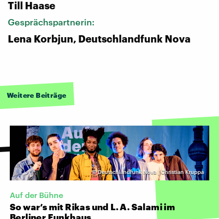
Till Haase
Gesprächspartnerin:
Lena Korbjun, Deutschlandfunk Nova
Weitere Beiträge
©
Deutschlandfunk Nova | Christian Kruppa
Auf der Bühne
So war’s mit Rikas und L. A. Salami im
Berliner Funkhaus