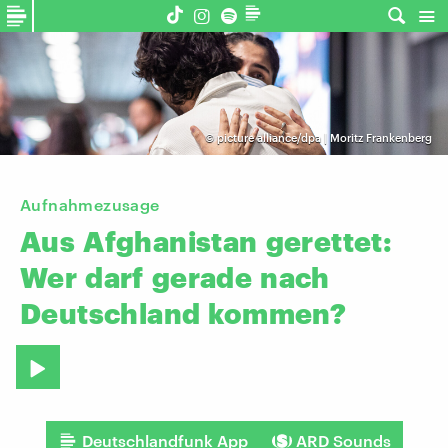
©
picture alliance/dpa | Moritz Frankenberg
Aufnahmezusage
Aus
Afghanistan
gerettet:
Wer
darf
gerade
nach
Deutschland
kommen?
Deutschlandfunk App
ARD Sounds