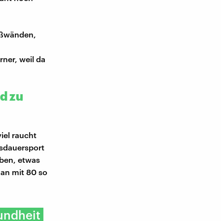
äßwänden,
rner, weil da
d zu
iel raucht
sdauersport
ben, etwas
man mit 80 so
undheit