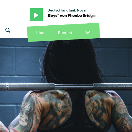
Deutschlandfunk Nova
idgers · "Lost Boys" von Phoebe Bridgers · "Lost Boys" von Phoebe
Live
Playlist