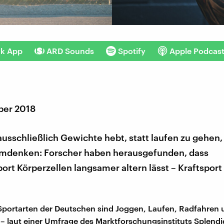
nk App
ARD Sounds
Spotify
Apple Podcas
ber 2018
ausschließlich Gewichte hebt, statt laufen zu gehen, 
 umdenken: Forscher haben herausgefunden, dass
rt Körperzellen langsamer altern lässt – Kraftsport 
 Sportarten der Deutschen sind Joggen, Laufen, Radfahren
laut einer Umfrage des Marktforschungsinstituts Splend