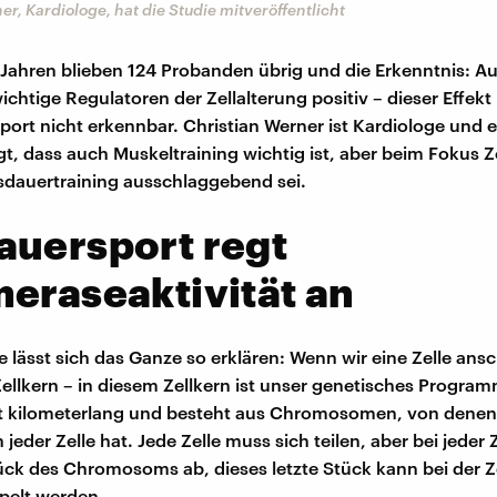
er, Kardiologe, hat die Studie mitveröffentlicht
Jahren blieben 124 Probanden übrig und die Erkenntnis: A
ichtige Regulatoren der Zellalterung positiv – dieser Effekt 
sport nicht erkennbar. Christian Werner ist Kardiologe und e
gt, dass auch Muskeltraining wichtig ist, aber beim Fokus Z
dauertraining ausschlaggebend sei.
auersport regt
eraseaktivität an
e lässt sich das Ganze so erklären: Wenn wir eine Zelle ans
Zellkern – in diesem Zellkern ist unser genetisches Progra
t kilometerlang und besteht aus Chromosomen, von denen
jeder Zelle hat. Jede Zelle muss sich teilen, aber bei jeder 
tück des Chromosoms ab, dieses letzte Stück kann bei der Ze
pelt werden.