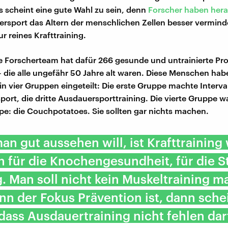
s scheint eine gute Wahl zu sein, denn
Forscher haben her
rsport das Altern der menschlichen Zellen besser verminde
r reines Krafttraining.
e Forscherteam hat dafür 266 gesunde und untrainierte P
 die alle ungefähr 50 Jahre alt waren. Diese Menschen hab
n vier Gruppen eingeteilt: Die erste Gruppe machte Interval
port, die dritte Ausdauersporttraining. Die vierte Gruppe w
pe: die Couchpotatoes. Sie sollten gar nichts machen.
n gut aussehen will, ist Krafttraining
 für die Knochengesundheit, für die St
g. Man soll nicht kein Muskeltraining 
n der Fokus Prävention ist, dann schei
 dass Ausdauertraining nicht fehlen dar