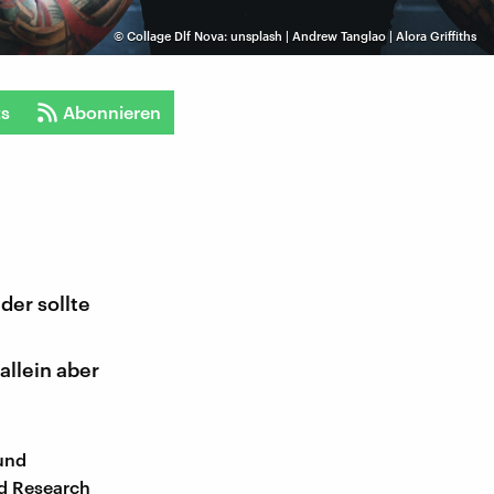
©
Collage Dlf Nova: unsplash | Andrew Tanglao | Alora Griffiths
ts
Abonnieren
der sollte
allein aber
 und
id Research