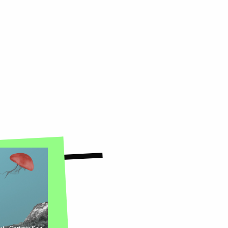
at
,
Chrissie Salz