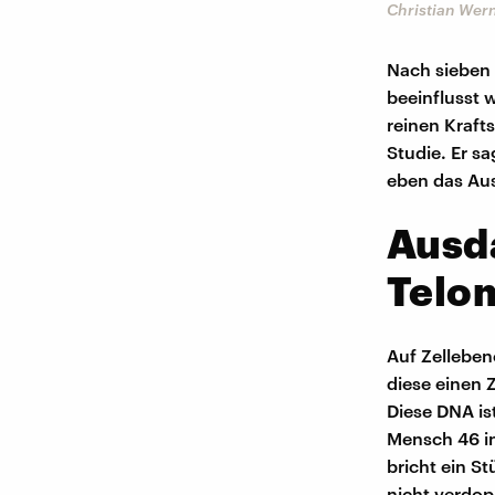
Christian Wern
Nach sieben 
beeinflusst w
reinen Kraft
Studie. Er sa
eben das Aus
Ausd
Telom
Auf Zelleben
diese einen 
Diese DNA is
Mensch 46 in 
bricht ein S
nicht verdop