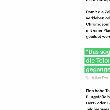
Damit die Ze
verkleben od
Chromosom da
mit einer Pl
gebildet wer
"Das sog
die Telo
gegange
Christian Wern
Eine hohe Te
Blutgefäße b
Herz- oder G
Telomeraseak