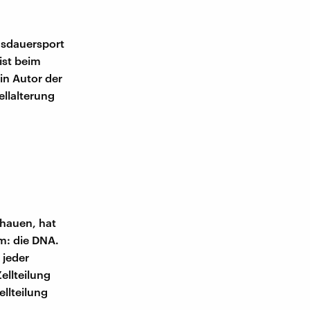
usdauersport
ist beim
in Autor der
ellalterung
chauen, hat
mm: die DNA.
 jeder
Zellteilung
llteilung