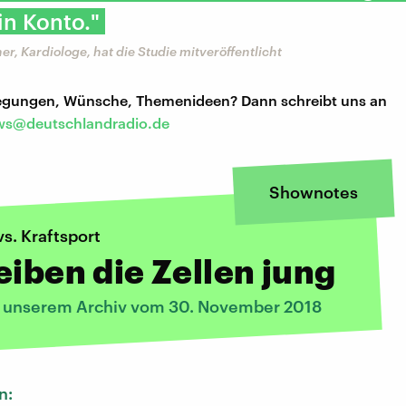
ein Konto."
er, Kardiologe, hat die Studie mitveröffentlicht
regungen, Wünsche, Themenideen? Dann schreibt uns an
s@deutschlandradio.de
Shownotes
s. Kraftsport
eiben die Zellen jung
s unserem Archiv vom 30. November 2018
n: