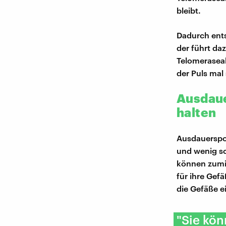
bleibt.
Dadurch ent
der führt da
Telomeraseakt
der Puls mal
Ausdaue
halten
Ausdauersport
und wenig s
können zumi
für ihre Gef
die Gefäße e
"Sie kö