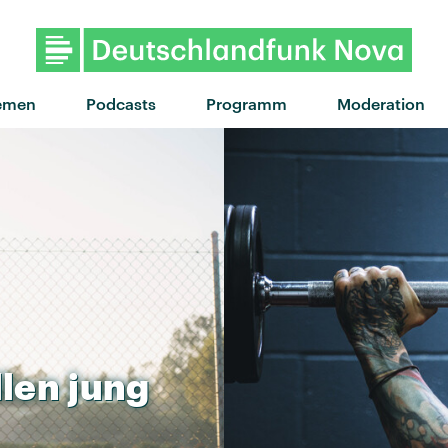
"Lost Boys" von Phoebe Br
emen
Podcasts
Programm
Moderation
llen
jung