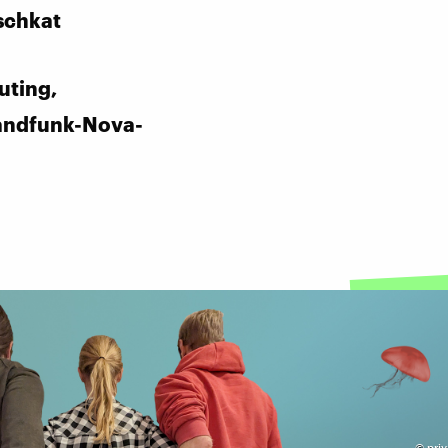
schkat
uting,
andfunk-Nova-
©
priv