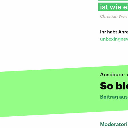
ist wie 
Christian Wern
Ihr habt An
unboxingnew
Ausdauer- v
So bl
Beitrag au
Moderatori