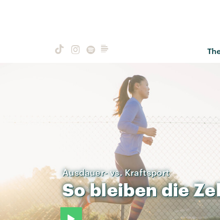
Th
Ausdauer- vs. Kraftsport
So
bleiben
die
Ze