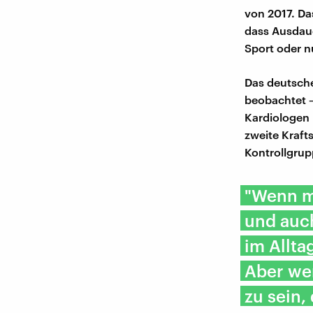
von 2017. Da
dass Ausdaue
Sport oder nu
Das deutsch
beobachtet –
Kardiologen i
zweite Krafts
Kontrollgrup
"Wenn ma
und auch
im Allta
Aber wen
zu sein,