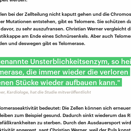
llen bei der Zellteilung nicht kaputt gehen und die Chrom
er Mutationen entstehen, gibt es Telomere. Sie schützen d
vor, zu sehr auszufransen. Christian Werner vergleicht d
astikkappe am Ende eines Schnürsenkels. Aber auch Telom
den und deswegen gibt es Telomerase.
enannte Unsterblichkeitsenzym, so hei
merase, die immer wieder die verloren
nen Stücke wieder aufbauen kann."
er, Kardiologe, hat die Studie mitveröffentlicht
lomeraseaktivität bedeutet: Die Zellen können sich erneuer
leiben zum Beispiel gesund. Dadurch sinkt wiederum das Ri
efäßkrankheiten zu sterben. Durch den Ausdauersport wir
tivität angeregt, sagt Christian Werner, weil der Puls kons