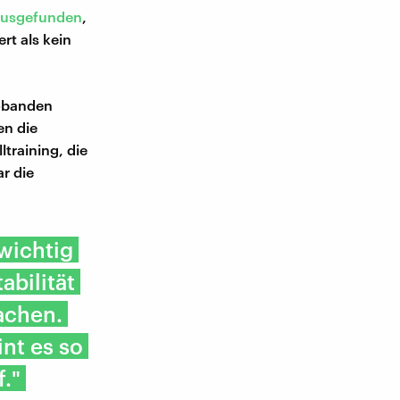
ausgefunden
,
rt als kein
robanden
en die
ltraining, die
ar die
 wichtig
abilität
machen.
nt es so
f."