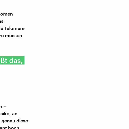
osomen
as
ie Telomere
ere müssen
ßt das,
n –
siko, an
d genau diese
tant hoch