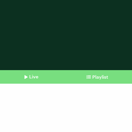
Live
Playlist
Shownotes