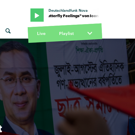
Deutschlandfunk Nova
a Pop · "Butterfly Feelings" von Icona Pop · "Butterfly Feelings" v
Live
Playlist
t