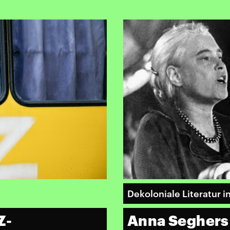
Dekoloniale Literatur 
Z-
Anna Seghers 