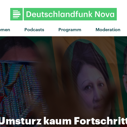
"Butterfly Feelings" von Icon
emen
Podcasts
Programm
Moderation
Umsturz kaum Fortschrit